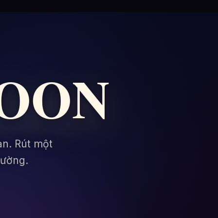
SOON
ạn. Rút một
đường.