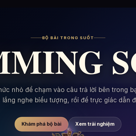
BỘ BÀI TRONG SUỐT
MING 
hức nhỏ để chạm vào câu trả lời bên trong b
i, lắng nghe biểu tượng, rồi để trực giác dẫn 
Khám phá bộ bài
Xem trải nghiệm