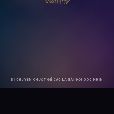
DI CHUYỂN CHUỘT ĐỂ CÁC LÁ BÀI ĐỔI GÓC NHÌN