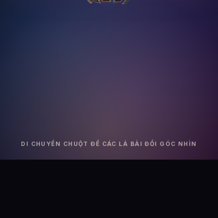
DI CHUYỂN CHUỘT ĐỂ CÁC LÁ BÀI ĐỔI GÓC NHÌN